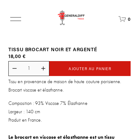
O
0
u
v
r
i
TISSU BROCART NOIR ET ARGENTÉ
r
18,00 €
l
e
m
AJOUTER AU PANIER
e
Tissu en provenance de maison de haute couture parisienne.
n
u
Brocart viscose et élasthanne.
Composition : 93% Viscose 7% Élasthanne
Largeur : 140 cm
Produit en France. 
Le brocart en viscose et élasthanne est un tissu 