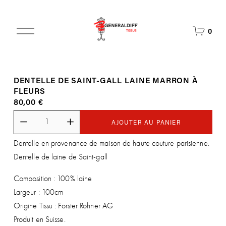
O
0
u
v
r
i
DENTELLE DE SAINT-GALL LAINE MARRON À
r
FLEURS
l
80,00 €
e
m
e
AJOUTER AU PANIER
n
Dentelle en provenance de maison de haute couture parisienne.
u
Dentelle de laine de Saint-gall
Composition : 100% laine
Largeur : 100cm
Origine Tissu : Forster Rohner AG
Produit en Suisse.