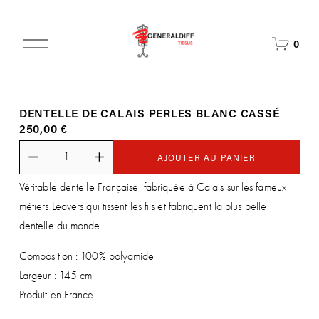
O
0
u
v
r
i
DENTELLE DE CALAIS PERLES BLANC CASSÉ
r
250,00 €
l
e
m
AJOUTER AU PANIER
e
Véritable dentelle Française, fabriquée à Calais sur les fameux
n
u
métiers Leavers qui tissent les fils et fabriquent la plus belle
dentelle du monde.
Composition : 100% polyamide
Largeur : 145 cm
Produit en France.