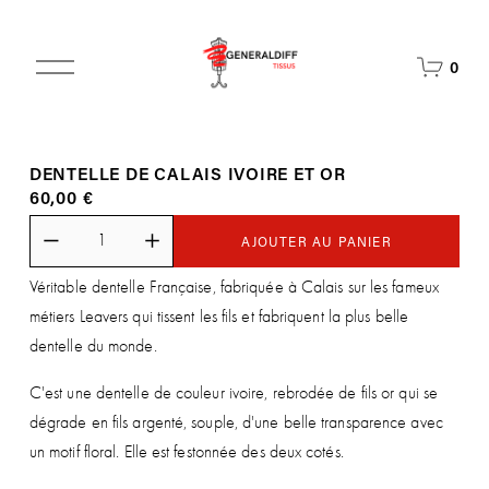
O
0
u
v
r
i
DENTELLE DE CALAIS IVOIRE ET OR
r
60,00 €
l
e
m
AJOUTER AU PANIER
e
Véritable dentelle Française, fabriquée à Calais sur les fameux
n
u
métiers Leavers qui tissent les fils et fabriquent la plus belle
dentelle du monde.
C'est une dentelle de couleur ivoire, rebrodée de fils or qui se
dégrade en fils argenté, souple, d'une belle transparence avec
un motif floral. Elle est festonnée des deux cotés.