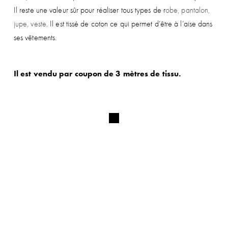
Il reste une valeur sûr pour réaliser tous types de r
obe, pantalon,
jupe, veste
. Il est tissé de coton ce qui permet d’être à l’aise dans
ses vêtements.
Il est vendu par coupon de 3 mètres de tissu.
ABONNEZ-VOUS À NOTRE
NEWSLETTER ET BÉNÉFICIEZ DE
-5%