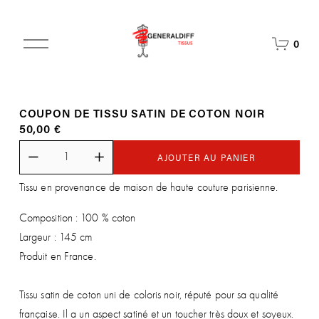
O
0
u
v
r
i
COUPON DE TISSU SATIN DE COTON NOIR
r
50,00 €
l
e
m
AJOUTER AU PANIER
e
Tissu en provenance de maison de haute couture parisienne.
n
u
Composition : 100 % coton
Largeur : 145 cm
Produit en France.
Tissu satin de coton uni de coloris noir, réputé pour sa qualité
française. Il a un aspect satiné et un toucher très doux et soyeux.