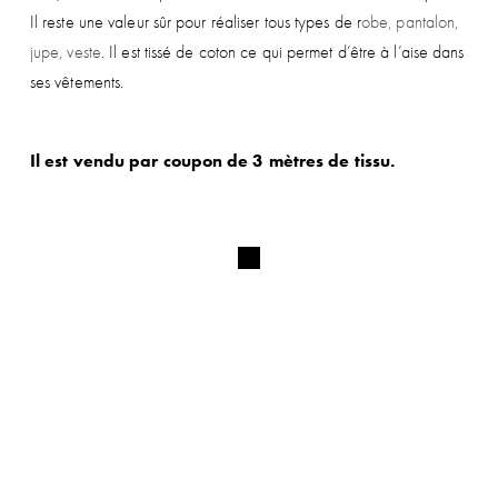
Il reste une valeur sûr pour réaliser tous types de r
obe, pantalon,
jupe, veste
. Il est tissé de coton ce qui permet d’être à l’aise dans
ses vêtements.
Il est vendu par coupon de 3 mètres de tissu.
ABONNEZ-VOUS À NOTRE
NEWSLETTER ET BÉNÉFICIEZ DE
-5%