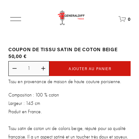
O
0
u
v
r
i
COUPON DE TISSU SATIN DE COTON BEIGE
r
50,00 €
l
e
m
AJOUTER AU PANIER
e
Tissu en provenance de maison de haute couture parisienne.
n
u
Composition : 100 % coton
Largeur : 145 cm
Produit en France.
Tissu satin de coton uni de coloris beige, réputé pour sa qualité
française. Il a un aspect satiné et un toucher très doux et soyeux.