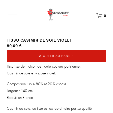
O
0
u
v
r
i
TISSU CASIMIR DE SOIE VIOLET
r
80,00 €
l
e
m
AJOUTER AU PANIER
e
Tissu issu de maison de haute couture parisienne.
n
u
Casimir de soie et viscose violet.
Composition : soie 80% et 20% viscose
Largeur : 140 cm
Produit en France.
Casimir de soie, ce tissu est extraordinaire par sa qualité