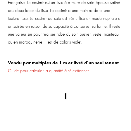
Française. Le casimir est un tissu à armure de soie épaisse satiné
des deux faces du tissu. Le casimir a une main raide et une
texture lisse. Le casimir de soie est très utilisé en mode nuptiale et
en soirée en raison de sa capacité à conserver sa forme. Il reste
une valeur sur pour réaliser robe du soir, bustier, veste, manteau
ou en maroquinerie. Il est de coloris violet.
Vendu par multiples de 1 m et livré d'un seul tenant
Guide pour calculer la quantité à sélectionner