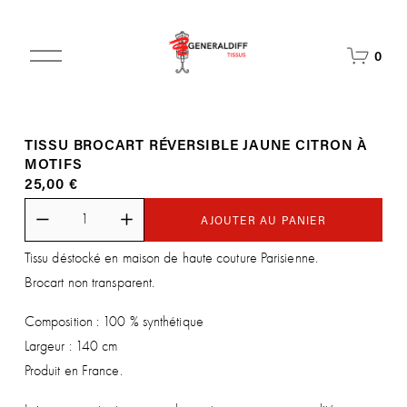
O
0
u
v
r
i
TISSU BROCART RÉVERSIBLE JAUNE CITRON À
r
MOTIFS
l
25,00 €
e
m
e
AJOUTER AU PANIER
n
Tissu déstocké en maison de haute couture Parisienne.
u
Brocart non transparent.
Composition : 100 % synthétique
Largeur : 140 cm
Produit en France.