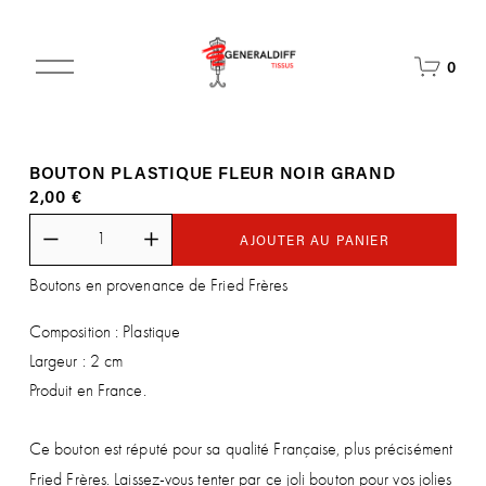
O
0
u
v
r
i
BOUTON PLASTIQUE FLEUR NOIR GRAND
r
2,00 €
l
e
m
AJOUTER AU PANIER
e
Boutons en provenance de Fried Frères
n
u
Composition : Plastique
Largeur : 2 cm
Produit en France.
Ce bouton est réputé pour sa qualité Française, plus précisément
Fried Frères. Laissez-vous tenter par ce joli bouton
pour vos jolies