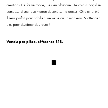
créations. De forme ronde, il est en plastique. De coloris noir, il se
compose d’une rose marron dessiné sur le dessus. Chic et raffiné,
il sera parfait pour habiller une veste ou un manteau. N’attendez
plus pour distribuer des roses !
Vendu par pièce, référence 318.
ABONNEZ-VOUS À NOTRE
NEWSLETTER ET BÉNÉFICIEZ DE
-5%