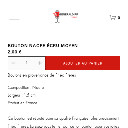
O
0
u
v
r
i
BOUTON NACRE ÉCRU MOYEN
r
2,00 €
l
e
m
AJOUTER AU PANIER
e
Boutons en provenance de Fried Frères
n
u
Composition : Nacre
Largeur : 1,5 cm
Produit en France.
Ce bouton est réputé pour sa qualité Française, plus précisément
Fried Frères. Laissez-vous tenter par ce joli bouton
pour vos jolies