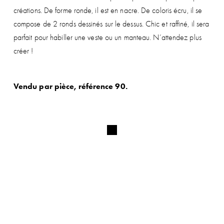
créations. De forme ronde, il est en nacre. De coloris écru, il se
compose de 2 ronds dessinés sur le dessus. Chic et raffiné, il sera
parfait pour habiller une veste ou un manteau. N’attendez plus
créer !
Vendu par pièce, référence 90.
ABONNEZ-VOUS À NOTRE
NEWSLETTER ET BÉNÉFICIEZ DE
-5%